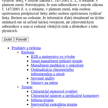
vydávať lieky, v zmysle zákona č. 147/2001 Z. z., o reklame, v
platnom znení. Potvrdzujem, že som odborníkom v zmysle zákona
č. 147/2001 Z. z. o reklame, v platnom znení, teda osobou
oprávnenou predpisovať lieky alebo osobou oprávnenou vydávať
Dialyzačné strediská
lieky. Beriem na vedomie, že informácie ďalej obsiahnuté na týchto
stránkach nie sú určené laickej verejnosti, ale zdravotníckym
B. Braun Avitum poskytuje kvalitnú dialyzačnú starostlivosť
odborníkov a som si vedomý všetkých rizík a dôsledkov z toho
vo všetkých svojich strediskách na Slovensku. Viac
plynúcich.
informácií nájdete na stránke jednotlivých stredísk.
Zrušiť
Potvrdiť
Produkty a riešenia
Riešenia
B2B a partnerstvo vo výrobe
Kontakt
Produktový katalóg​
Smart manažment infúznej terapie
Manažment medikácie v onkológii
Zostaňte v dialógu s B. Braun. Kontaktujte nás.
Objavte naše produkty. ​Navštívte produktový katalóg B.
Optimalizácia chirurgického
Braun​ s našim kompletným produktovým portfóliom.​
inštrumentária a zásob
Servisné služby
Súpravy na mieru
Terapie
Chirurgické motorové systémy
Chirurgické nástroje a sterilizačné kontajnery
Infúzna terapia
Intervenčná vaskulárna terapia