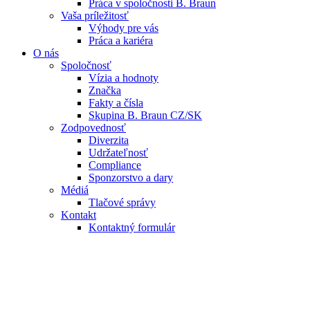
Práca v spoločnosti B. Braun
Vaša príležitosť
Výhody pre vás
Práca a kariéra
O nás
Spoločnosť
Vízia a hodnoty
Značka
Fakty a čísla
Skupina B. Braun CZ/SK
Zodpovednosť
Diverzita
Udržateľnosť
Compliance
Sponzorstvo a dary
Médiá
Tlačové správy
Kontakt
Kontaktný formulár