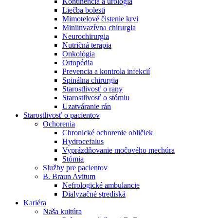
Kontinencia a urológia
Nefrologické ambulancie
Liečba bolesti
Mimotelové čistenie krvi
V nefrologických ambulanciách prevádzkujeme poradenstvo
Miniinvazívna chirurgia
a prípravu pacientov k jednotlivým metódam náhrady funkcie
Neurochirurgia
obličiek. Zvoľte si mesto, ktoré potrebujete a navštívte nás.
Nutričná terapia
Onkológia
Ortopédia
Prevencia a kontrola infekcií
Spinálna chirurgia
Starostlivosť o rany
Starostlivosť o stómiu
Uzatváranie rán
Starostlivosť o pacientov
Ochorenia
Chronické ochorenie obličiek
Hydrocefalus
Vyprázdňovanie močového mechúra
Stómia
Služby pre pacientov
B. Braun Avitum
Nefrologické ambulancie
Dialyzačné strediská
Kariéra
Naša kultúra