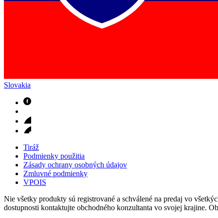
Slovakia
Nefrologické ambulancie
V nefrologických ambulanciách prevádzkujeme poradenstvo a prí
Tiráž
Podmienky použitia
Zásady ochrany osobných údajov
Zmluvné podmienky
VPOIS
Nie všetky produkty sú registrované a schválené na predaj vo všetkých 
dostupnosti kontaktujte obchodného konzultanta vo svojej krajine. O