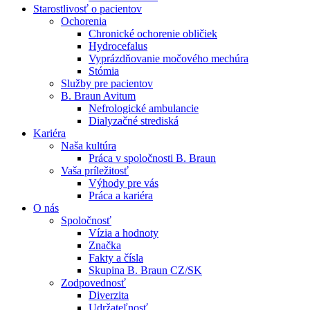
Starostlivosť o pacientov
Ochorenia
Chronické ochorenie obličiek
Hydrocefalus
Vyprázdňovanie močového mechúra
Stómia
Kontakt
Služby pre pacientov
B. Braun Avitum
Zostaňte v dialógu s B. Braun. Kontaktujte nás.
Dialyzačné strediská
Nefrologické ambulancie
Dialyzačné strediská
B. Braun Avitum poskytuje kvalitnú dialyzačnú starostlivosť vo 
Kariéra
Naša kultúra
Produktový katalóg​
Práca v spoločnosti B. Braun
Vaša príležitosť
Objavte naše produkty. ​Navštívte produktový katalóg B. Brau
Výhody pre vás
Práca a kariéra
O nás
Spoločnosť
Vízia a hodnoty
Značka
Fakty a čísla
Skupina B. Braun CZ/SK
Zodpovednosť
Diverzita
Udržateľnosť