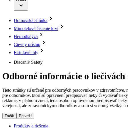
Infúzna terapia
Dialyzačné strediská
Vaša príležitosť
Udržateľnosť
Intervenčná vaskulárna terapia
Ochorenia
Compliance
Kontinencia a urológia
Sponzorstvo a dary
Liečba bolesti
Domovská stránka
Služby pre pacientov
Mimotelové čistenie krvi
Médiá
Miniinvazívna chirurgia
Mimotelové čistenie krvi
Neurochirurgia
Tlačové správy
B. Braun Avitum
Hemodialýza
Nutričná terapia
Onkológia
Kontakt
Cievny prístup
Ortopédia
Prevencia a kontrola infekcií
Fistulové ihly
Kontaktný formulár
Spinálna chirurgia
Spoločnosť
Diacan® Safety
Starostlivosť o rany
Starostlivosť o stómiu
Zodpovednosť
Uzatváranie rán
Odborné informácie o liečivách
Riešenia
Médiá
Tieto stránky sú určené pre odborných pracovníkov v zdravotníctve, 
Terapie
pre odborníkov, ktorí sú oprávnení predpisovať lieky či vydávať lie
Kontakt
reklame, v platnom znení, teda osobou oprávnenou predpisovať lieky 
verejnosti, ale zdravotníckym odborníkov a som si vedomý všetkých r
Zrušiť
Potvrdiť
Produkty a riešenia