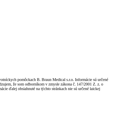
avotníckych pomôckach B. Braun Medical s.r.o. Informácie sú určené
tvrdzujem, že som odborníkom v zmysle zákona č. 147/2001 Z. z. o
ie ďalej obsiahnuté na týchto stránkach nie sú určené laickej