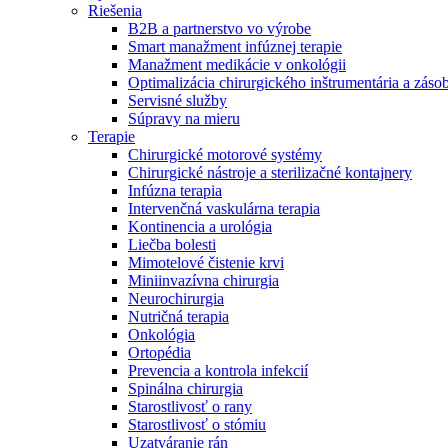
Riešenia
B2B a partnerstvo vo výrobe
Smart manažment infúznej terapie
Manažment medikácie v onkológii
Optimalizácia chirurgického inštrumentária a záso
Servisné služby
Súpravy na mieru
Terapie
Chirurgické motorové systémy
Chirurgické nástroje a sterilizačné kontajnery
Infúzna terapia
Intervenčná vaskulárna terapia
Kontinencia a urológia
Liečba bolesti
Mimotelové čistenie krvi
Miniinvazívna chirurgia
Neurochirurgia
Nutričná terapia
Onkológia
Nájdite si prácu u nás​
Ortopédia
Prevencia a kontrola infekcií
Objavte svoje kariérne príležitosti ​v B. Braun. Vyhľadajte náš t
Spinálna chirurgia
Starostlivosť o rany
Starostlivosť o stómiu
Uzatváranie rán