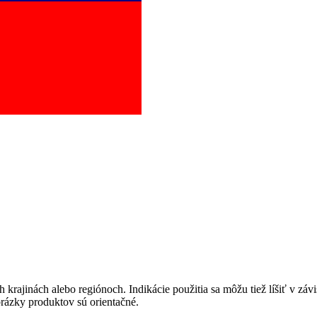
pravu pacientov k jednotlivým metódam náhrady funkcie obličiek. Zvoľ
krajinách alebo regiónoch. Indikácie použitia sa môžu tiež líšiť v závi
brázky produktov sú orientačné.