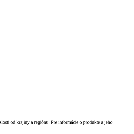
te si mesto, ktoré potrebujete a navštívte nás.
slosti od krajiny a regiónu. Pre informácie o produkte a jeho