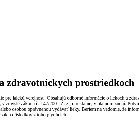
 a zdravotníckych prostriedkoch
nie pre laickú verejnosť. Obsahujú odborné informácie o liekoch a zdr
ky, v zmysle zákona č. 147/2001 Z. z., o reklame, v platnom znení. Po
alebo osobou oprávnenou vydávať lieky. Beriem na vedomie, že informác
izík a dôsledkov z toho plynúcich.