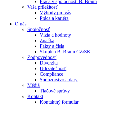
Práca v spoločnosti B. Braun
Vaša príležitosť
Výhody pre vás
Práca a kariéra
O nás
Spoločnosť
Vízia a hodnoty
Značka
Fakty a čísla
Skupina B. Braun CZ/SK
Zodpovednosť
Diverzita
Udržateľnosť
Compliance
Sponzorstvo a dary
Médiá
Tlačové správy
Kontakt
Kontaktný formulár