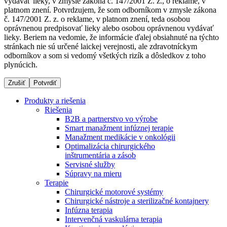
vydávať lieky, v zmysle zákona č. 147/2001 Z. z., o reklame, v
platnom znení. Potvrdzujem, že som odborníkom v zmysle zákona
č. 147/2001 Z. z. o reklame, v platnom znení, teda osobou
oprávnenou predpisovať lieky alebo osobou oprávnenou vydávať
Dialyzačné strediská
lieky. Beriem na vedomie, že informácie ďalej obsiahnuté na týchto
stránkach nie sú určené laickej verejnosti, ale zdravotníckym
B. Braun Avitum poskytuje kvalitnú dialyzačnú starostlivosť
odborníkov a som si vedomý všetkých rizík a dôsledkov z toho
vo všetkých svojich strediskách na Slovensku. Viac
plynúcich.
informácií nájdete na stránke jednotlivých stredísk.
Zrušiť
Potvrdiť
Produkty a riešenia
Riešenia
B2B a partnerstvo vo výrobe
Kontakt
Produktový katalóg​
Smart manažment infúznej terapie
Manažment medikácie v onkológii
Zostaňte v dialógu s B. Braun. Kontaktujte nás.
Objavte naše produkty. ​Navštívte produktový katalóg B.
Optimalizácia chirurgického
Braun​ s našim kompletným produktovým portfóliom.​
inštrumentária a zásob
Servisné služby
Súpravy na mieru
Terapie
Chirurgické motorové systémy
Chirurgické nástroje a sterilizačné kontajnery
Infúzna terapia
Intervenčná vaskulárna terapia