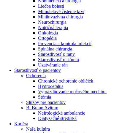
Kontinencia a urológia
Nefrologické ambulancie
Liečba bolesti
Mimotelové čistenie krvi
V nefrologických ambulanciách prevádzkujeme poradenstvo
Miniinvazívna chirurgia
a prípravu pacientov k jednotlivým metódam náhrady funkcie
Neurochirurgia
obličiek. Zvoľte si mesto, ktoré potrebujete a navštívte nás.
Nutričná terapia
Onkológia
Ortopédia
Prevencia a kontrola infekcií
Spinálna chirurgia
Starostlivosť o rany
Starostlivosť o stómiu
Uzatváranie rán
Starostlivosť o pacientov
Ochorenia
Chronické ochorenie obličiek
Hydrocefalus
Vyprázdňovanie močového mechúra
Stómia
Služby pre pacientov
B. Braun Avitum
Nefrologické ambulancie
Dialyzačné strediská
Kariéra
Naša kultúra