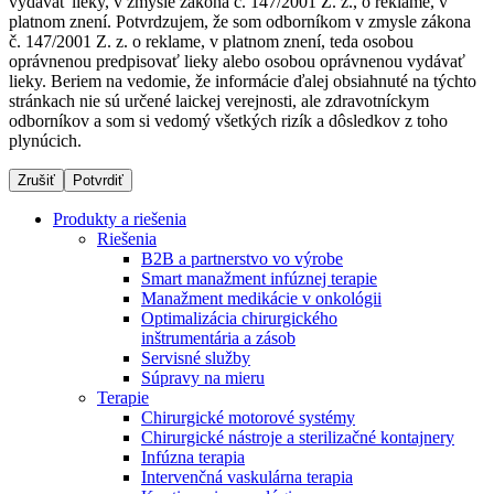
vydávať lieky, v zmysle zákona č. 147/2001 Z. z., o reklame, v
platnom znení. Potvrdzujem, že som odborníkom v zmysle zákona
č. 147/2001 Z. z. o reklame, v platnom znení, teda osobou
oprávnenou predpisovať lieky alebo osobou oprávnenou vydávať
Dialyzačné strediská
lieky. Beriem na vedomie, že informácie ďalej obsiahnuté na týchto
stránkach nie sú určené laickej verejnosti, ale zdravotníckym
B. Braun Avitum poskytuje kvalitnú dialyzačnú starostlivosť
odborníkov a som si vedomý všetkých rizík a dôsledkov z toho
vo všetkých svojich strediskách na Slovensku. Viac
plynúcich.
informácií nájdete na stránke jednotlivých stredísk.
Zrušiť
Potvrdiť
Produkty a riešenia
Riešenia
B2B a partnerstvo vo výrobe
Kontakt
Produktový katalóg​
Smart manažment infúznej terapie
Manažment medikácie v onkológii
Zostaňte v dialógu s B. Braun. Kontaktujte nás.
Objavte naše produkty. ​Navštívte produktový katalóg B.
Optimalizácia chirurgického
Braun​ s našim kompletným produktovým portfóliom.​
inštrumentária a zásob
Servisné služby
Súpravy na mieru
Terapie
Chirurgické motorové systémy
Chirurgické nástroje a sterilizačné kontajnery
Infúzna terapia
Intervenčná vaskulárna terapia