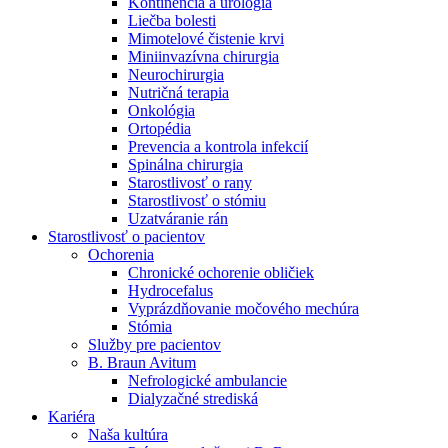
Kontinencia a urológia
Nefrologické ambulancie
Liečba bolesti
Mimotelové čistenie krvi
V nefrologických ambulanciách prevádzkujeme poradenstvo
Miniinvazívna chirurgia
a prípravu pacientov k jednotlivým metódam náhrady funkcie
Neurochirurgia
obličiek. Zvoľte si mesto, ktoré potrebujete a navštívte nás.
Nutričná terapia
Onkológia
Ortopédia
Prevencia a kontrola infekcií
Spinálna chirurgia
Starostlivosť o rany
Starostlivosť o stómiu
Uzatváranie rán
Starostlivosť o pacientov
Ochorenia
Chronické ochorenie obličiek
Hydrocefalus
Vyprázdňovanie močového mechúra
Stómia
Služby pre pacientov
B. Braun Avitum
Nefrologické ambulancie
Dialyzačné strediská
Kariéra
Naša kultúra