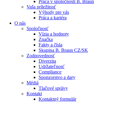
Práca v spoločnosti B. Braun
Vaša príležitosť
Výhody pre vás
Práca a kariéra
O nás
Spoločnosť
Vízia a hodnoty
Značka
Fakty a čísla
Skupina B. Braun CZ/SK
Zodpovednosť
Diverzita
Udržateľnosť
Compliance
Sponzorstvo a dary
Médiá
Tlačové správy
Kontakt
Kontaktný formulár