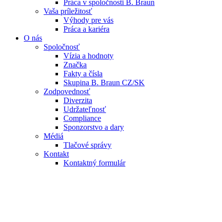
Práca v spoločnosti B. Braun
Vaša príležitosť
Výhody pre vás
Práca a kariéra
O nás
Spoločnosť
Vízia a hodnoty
Značka
Fakty a čísla
Skupina B. Braun CZ/SK
Zodpovednosť
Diverzita
Udržateľnosť
Compliance
Sponzorstvo a dary
Médiá
Tlačové správy
Kontakt
Kontaktný formulár