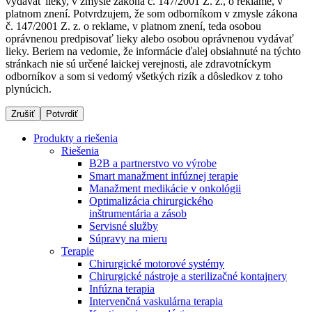
vydávať lieky, v zmysle zákona č. 147/2001 Z. z., o reklame, v
platnom znení. Potvrdzujem, že som odborníkom v zmysle zákona
č. 147/2001 Z. z. o reklame, v platnom znení, teda osobou
oprávnenou predpisovať lieky alebo osobou oprávnenou vydávať
Dialyzačné strediská
lieky. Beriem na vedomie, že informácie ďalej obsiahnuté na týchto
stránkach nie sú určené laickej verejnosti, ale zdravotníckym
B. Braun Avitum poskytuje kvalitnú dialyzačnú starostlivosť
odborníkov a som si vedomý všetkých rizík a dôsledkov z toho
vo všetkých svojich strediskách na Slovensku. Viac
plynúcich.
informácií nájdete na stránke jednotlivých stredísk.
Zrušiť
Potvrdiť
Produkty a riešenia
Riešenia
B2B a partnerstvo vo výrobe
Kontakt
Produktový katalóg​
Smart manažment infúznej terapie
Manažment medikácie v onkológii
Zostaňte v dialógu s B. Braun. Kontaktujte nás.
Objavte naše produkty. ​Navštívte produktový katalóg B.
Optimalizácia chirurgického
Braun​ s našim kompletným produktovým portfóliom.​
inštrumentária a zásob
Servisné služby
Súpravy na mieru
Terapie
Chirurgické motorové systémy
Chirurgické nástroje a sterilizačné kontajnery
Infúzna terapia
Intervenčná vaskulárna terapia