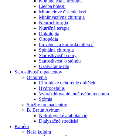
Kontinencia a urológia
Nefrologické ambulancie
Liečba bolesti
Mimotelové čistenie krvi
V nefrologických ambulanciách prevádzkujeme poradenstvo
Miniinvazívna chirurgia
a prípravu pacientov k jednotlivým metódam náhrady funkcie
Neurochirurgia
obličiek. Zvoľte si mesto, ktoré potrebujete a navštívte nás.
Nutričná terapia
Onkológia
Ortopédia
Prevencia a kontrola infekcií
Spinálna chirurgia
Starostlivosť o rany
Starostlivosť o stómiu
Uzatváranie rán
Starostlivosť o pacientov
Ochorenia
Chronické ochorenie obličiek
Hydrocefalus
Vyprázdňovanie močového mechúra
Stómia
Služby pre pacientov
B. Braun Avitum
Nefrologické ambulancie
Dialyzačné strediská
Kariéra
Naša kultúra