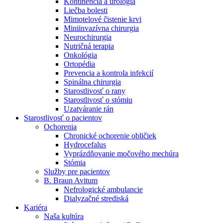
Kontinencia a urológia
Nefrologické ambulancie
Liečba bolesti
Mimotelové čistenie krvi
V nefrologických ambulanciách prevádzkujeme poradenstvo
Miniinvazívna chirurgia
a prípravu pacientov k jednotlivým metódam náhrady funkcie
Neurochirurgia
obličiek. Zvoľte si mesto, ktoré potrebujete a navštívte nás.
Nutričná terapia
Onkológia
Ortopédia
Prevencia a kontrola infekcií
Spinálna chirurgia
Starostlivosť o rany
Starostlivosť o stómiu
Uzatváranie rán
Starostlivosť o pacientov
Ochorenia
Chronické ochorenie obličiek
Hydrocefalus
Vyprázdňovanie močového mechúra
Stómia
Služby pre pacientov
B. Braun Avitum
Nefrologické ambulancie
Dialyzačné strediská
Kariéra
Naša kultúra