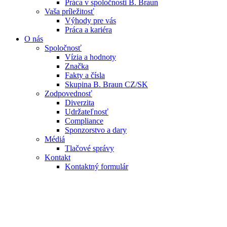
Práca v spoločnosti B. Braun
Vaša príležitosť
Výhody pre vás
Práca a kariéra
O nás
Spoločnosť
Vízia a hodnoty
Značka
Fakty a čísla
Skupina B. Braun CZ/SK
Zodpovednosť
Diverzita
Udržateľnosť
Compliance
Sponzorstvo a dary
Médiá
Tlačové správy
Kontakt
Kontaktný formulár