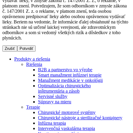
vydávať lieky, v zmysle zákona č. 147/2001 Z. z., o reklame, v
platnom znení. Potvrdzujem, že som odborníkom v zmysle zákona
č. 147/2001 Z. z. o reklame, v platnom znení, teda osobou
oprávnenou predpisovať lieky alebo osobou oprávnenou vydávať
Dialyzačné strediská
lieky. Beriem na vedomie, že informácie ďalej obsiahnuté na týchto
stránkach nie sú určené laickej verejnosti, ale zdravotníckym
B. Braun Avitum poskytuje kvalitnú dialyzačnú starostlivosť
odborníkov a som si vedomý všetkých rizík a dôsledkov z toho
vo všetkých svojich strediskách na Slovensku. Viac
plynúcich.
informácií nájdete na stránke jednotlivých stredísk.
Zrušiť
Potvrdiť
Produkty a riešenia
Riešenia
B2B a partnerstvo vo výrobe
Kontakt
Produktový katalóg​
Smart manažment infúznej terapie
Manažment medikácie v onkológii
Zostaňte v dialógu s B. Braun. Kontaktujte nás.
Objavte naše produkty. ​Navštívte produktový katalóg B.
Optimalizácia chirurgického
Braun​ s našim kompletným produktovým portfóliom.​
inštrumentária a zásob
Servisné služby
Súpravy na mieru
Terapie
Chirurgické motorové systémy
Chirurgické nástroje a sterilizačné kontajnery
Infúzna terapia
Intervenčná vaskulárna terapia