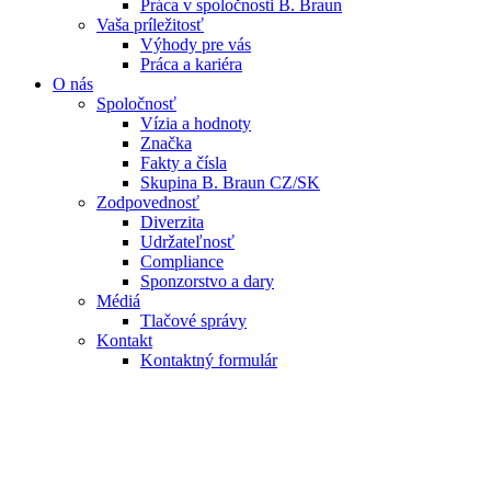
Práca v spoločnosti B. Braun
Vaša príležitosť
Výhody pre vás
Práca a kariéra
O nás
Spoločnosť
Vízia a hodnoty
Značka
Fakty a čísla
Skupina B. Braun CZ/SK
Zodpovednosť
Diverzita
Udržateľnosť
Compliance
Sponzorstvo a dary
Médiá
Tlačové správy
Kontakt
Kontaktný formulár