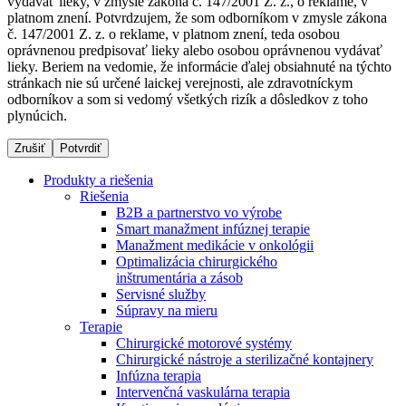
vydávať lieky, v zmysle zákona č. 147/2001 Z. z., o reklame, v
platnom znení. Potvrdzujem, že som odborníkom v zmysle zákona
č. 147/2001 Z. z. o reklame, v platnom znení, teda osobou
oprávnenou predpisovať lieky alebo osobou oprávnenou vydávať
Dialyzačné strediská
lieky. Beriem na vedomie, že informácie ďalej obsiahnuté na týchto
stránkach nie sú určené laickej verejnosti, ale zdravotníckym
B. Braun Avitum poskytuje kvalitnú dialyzačnú starostlivosť
odborníkov a som si vedomý všetkých rizík a dôsledkov z toho
vo všetkých svojich strediskách na Slovensku. Viac
plynúcich.
informácií nájdete na stránke jednotlivých stredísk.
Zrušiť
Potvrdiť
Produkty a riešenia
Riešenia
B2B a partnerstvo vo výrobe
Kontakt
Produktový katalóg​
Smart manažment infúznej terapie
Manažment medikácie v onkológii
Zostaňte v dialógu s B. Braun. Kontaktujte nás.
Objavte naše produkty. ​Navštívte produktový katalóg B.
Optimalizácia chirurgického
Braun​ s našim kompletným produktovým portfóliom.​
inštrumentária a zásob
Servisné služby
Súpravy na mieru
Terapie
Chirurgické motorové systémy
Chirurgické nástroje a sterilizačné kontajnery
Infúzna terapia
Intervenčná vaskulárna terapia