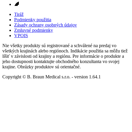
Tiráž
Podmienky použitia
Zásady ochrany osobných údajov
Zmluvné podmienky
VPOIS
Nie všetky produkty sú registrované a schválené na predaj vo
všetkých krajinách alebo regiónoch. Indikácie použitia sa môžu tiež
líšiť v závislosti od krajiny a regiónu. Pre informácie o produkte a
jeho dostupnosti kontaktujte obchodného konzultanta vo svojej
krajine. Obrázky produktov sú orientačné.
Copyright © B. Braun Medical s.r.o.
- version
1.64.1