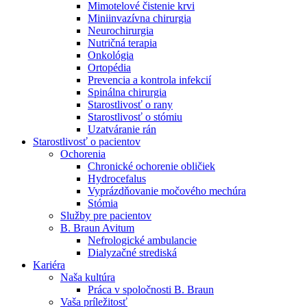
Mimotelové čistenie krvi
Nefrologické ambulancie
Miniinvazívna chirurgia
Neurochirurgia
V nefrologických ambulanciách prevádzkujeme poradenstvo
Nutričná terapia
a prípravu pacientov k jednotlivým metódam náhrady funkcie
Onkológia
obličiek. Zvoľte si mesto, ktoré potrebujete a navštívte nás.
Ortopédia
Prevencia a kontrola infekcií
Spinálna chirurgia
Starostlivosť o rany
Starostlivosť o stómiu
Uzatváranie rán
Starostlivosť o pacientov
Ochorenia
Chronické ochorenie obličiek
Hydrocefalus
Vyprázdňovanie močového mechúra
Stómia
Služby pre pacientov
B. Braun Avitum
Nefrologické ambulancie
Dialyzačné strediská
Kariéra
Naša kultúra
Práca v spoločnosti B. Braun
Vaša príležitosť