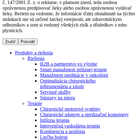
č. 147/2001 Z. z. o reklame, v platnom znení, teda osobou
oprávnenou predpisovať lieky alebo osobou oprávnenou vydávať
lieky. Beriem na vedomie, že informácie ďalej obsiahnuté na týchto
stránkach nie sú určené laickej verejnosti, ale zdravotníckym
Dialyzačné strediská
odborníkov a som si vedomý všetkých rizík a dôsledkov z toho
plynúcich.
B. Braun Avitum poskytuje kvalitnú dialyzačnú starostlivosť
vo všetkých svojich strediskách na Slovensku. Viac
Zrušiť
Potvrdiť
informácií nájdete na stránke jednotlivých stredísk.
Produkty a riešenia
Riešenia
B2B a partnerstvo vo výrobe
Smart manažment infúznej terapie
Manažment medikácie v onkológii
Kontakt
Produktový katalóg​
Optimalizácia chirurgického
inštrumentária a zásob
Zostaňte v dialógu s B. Braun. Kontaktujte nás.
Objavte naše produkty. ​Navštívte produktový katalóg B.
Servisné služby
Braun​ s našim kompletným produktovým portfóliom.​
Súpravy na mieru
Terapie
Chirurgické motorové systémy
Chirurgické nástroje a sterilizačné kontajnery
Infúzna terapia
Intervenčná vaskulárna terapia
Kontinencia a urológia
Liečba bolesti