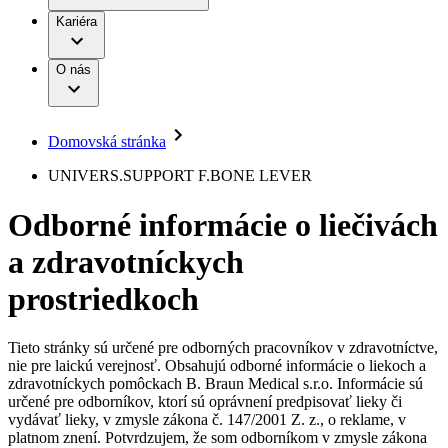
Práca a kariéra
Terapie
B. Braun Avitum
Kariéra
Naša kultúra
Zodpovednosť
Chirurgické motorové systémy
Nefrologické ambulancie
Diverzita
O nás
Chirurgické nástroje a sterilizačné kontajnery
Dialyzačné strediská
Vaša príležitosť
Udržateľnosť
Infúzna terapia
Ochorenia
Compliance
Intervenčná vaskulárna terapia
Sponzorstvo a dary
Kontinencia a urológia
Domovská stránka
Služby pre pacientov
Liečba bolesti
Médiá
Mimotelové čistenie krvi
UNIVERS.SUPPORT F.BONE LEVER
Miniinvazívna chirurgia
Tlačové správy
B. Braun Avitum
Neurochirurgia
Odborné informácie o liečivách
Nutričná terapia
Kontakt
Onkológia
a zdravotníckych
Ortopédia
Kontaktný formulár
Prevencia a kontrola infekcií
Spoločnosť
Spinálna chirurgia
prostriedkoch
Starostlivosť o rany
Zodpovednosť
Starostlivosť o stómiu
Uzatváranie rán
Tieto stránky sú určené pre odborných pracovníkov v zdravotníctve,
Nájdite si prácu u nás​
Riešenia
nie pre laickú verejnosť. Obsahujú odborné informácie o liekoch a
Médiá
zdravotníckych pomôckach B. Braun Medical s.r.o. Informácie sú
Objavte svoje kariérne príležitosti ​v B. Braun. Vyhľadajte náš
určené pre odborníkov, ktorí sú oprávnení predpisovať lieky či
Terapie
trh práce​ pre zaujímavé pozície na Slovensku.​
Kontakt
vydávať lieky, v zmysle zákona č. 147/2001 Z. z., o reklame, v
platnom znení. Potvrdzujem, že som odborníkom v zmysle zákona