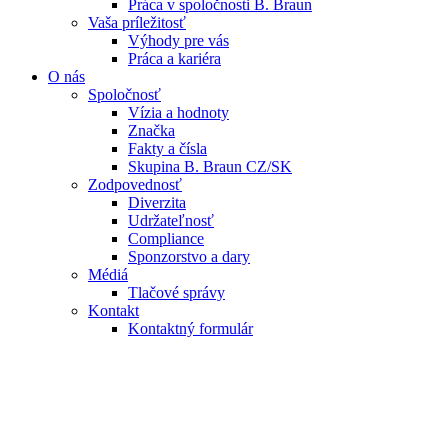
Práca v spoločnosti B. Braun
Vaša príležitosť
Výhody pre vás
Práca a kariéra
O nás
Spoločnosť
Vízia a hodnoty
Značka
Fakty a čísla
Skupina B. Braun CZ/SK
Zodpovednosť
Diverzita
Udržateľnosť
Compliance
Sponzorstvo a dary
Médiá
Tlačové správy
Kontakt
Kontaktný formulár