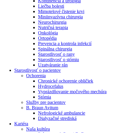
Kontinencia a urológia
Nefrologické ambulancie
Liečba bolesti
Mimotelové čistenie krvi
V nefrologických ambulanciách prevádzkujeme poradenstvo
Miniinvazívna chirurgia
a prípravu pacientov k jednotlivým metódam náhrady funkcie
Neurochirurgia
obličiek. Zvoľte si mesto, ktoré potrebujete a navštívte nás.
Nutričná terapia
Onkológia
Ortopédia
Prevencia a kontrola infekcií
Spinálna chirurgia
Starostlivosť o rany
Starostlivosť o stómiu
Uzatváranie rán
Starostlivosť o pacientov
Ochorenia
Chronické ochorenie obličiek
Hydrocefalus
Vyprázdňovanie močového mechúra
Stómia
Služby pre pacientov
B. Braun Avitum
Nefrologické ambulancie
Dialyzačné strediská
Kariéra
Naša kultúra