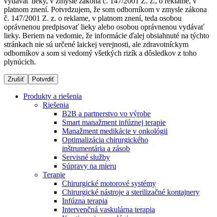
vydávať lieky, v zmysle zákona č. 147/2001 Z. z., o reklame, v
platnom znení. Potvrdzujem, že som odborníkom v zmysle zákona
č. 147/2001 Z. z. o reklame, v platnom znení, teda osobou
oprávnenou predpisovať lieky alebo osobou oprávnenou vydávať
Dialyzačné strediská
lieky. Beriem na vedomie, že informácie ďalej obsiahnuté na týchto
stránkach nie sú určené laickej verejnosti, ale zdravotníckym
B. Braun Avitum poskytuje kvalitnú dialyzačnú starostlivosť
odborníkov a som si vedomý všetkých rizík a dôsledkov z toho
vo všetkých svojich strediskách na Slovensku. Viac
plynúcich.
informácií nájdete na stránke jednotlivých stredísk.
Zrušiť
Potvrdiť
Produkty a riešenia
Riešenia
B2B a partnerstvo vo výrobe
Kontakt
Produktový katalóg​
Smart manažment infúznej terapie
Manažment medikácie v onkológii
Zostaňte v dialógu s B. Braun. Kontaktujte nás.
Objavte naše produkty. ​Navštívte produktový katalóg B.
Optimalizácia chirurgického
Braun​ s našim kompletným produktovým portfóliom.​
inštrumentária a zásob
Servisné služby
Súpravy na mieru
Terapie
Chirurgické motorové systémy
Chirurgické nástroje a sterilizačné kontajnery
Infúzna terapia
Intervenčná vaskulárna terapia