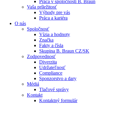
Práca v spoločnosti B. Braun
Vaša príležitosť
Výhody pre vás
Práca a kariéra
O nás
Spoločnosť
Vízia a hodnoty
Značka
Fakty a čísla
Skupina B. Braun CZ/SK
Zodpovednosť
Diverzita
Udržateľnosť
Compliance
Sponzorstvo a dary
Médiá
Tlačové správy
Kontakt
Kontaktný formulár