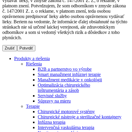
vydávať lieky, v zmysle zákona č. 147/2001 Z. z., o reklame, v
platnom znení. Potvrdzujem, že som odborníkom v zmysle zákona
č. 147/2001 Z. z. o reklame, v platnom znení, teda osobou
oprávnenou predpisovať lieky alebo osobou oprávnenou vydávať
Dialyzačné strediská
lieky. Beriem na vedomie, že informácie ďalej obsiahnuté na týchto
stránkach nie sú určené laickej verejnosti, ale zdravotníckym
B. Braun Avitum poskytuje kvalitnú dialyzačnú starostlivosť
odborníkov a som si vedomý všetkých rizík a dôsledkov z toho
vo všetkých svojich strediskách na Slovensku. Viac
plynúcich.
informácií nájdete na stránke jednotlivých stredísk.
Zrušiť
Potvrdiť
Produkty a riešenia
Riešenia
B2B a partnerstvo vo výrobe
Kontakt
Produktový katalóg​
Smart manažment infúznej terapie
Manažment medikácie v onkológii
Zostaňte v dialógu s B. Braun. Kontaktujte nás.
Objavte naše produkty. ​Navštívte produktový katalóg B.
Optimalizácia chirurgického
Braun​ s našim kompletným produktovým portfóliom.​
inštrumentária a zásob
Servisné služby
Súpravy na mieru
Terapie
Chirurgické motorové systémy
Chirurgické nástroje a sterilizačné kontajnery
Infúzna terapia
Intervenčná vaskulárna terapia