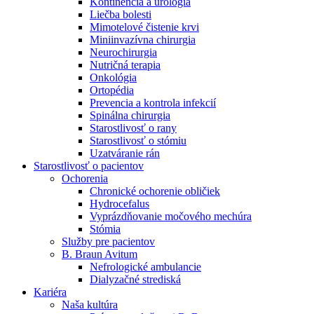
Kontinencia a urológia
Nefrologické ambulancie
Liečba bolesti
Mimotelové čistenie krvi
V nefrologických ambulanciách prevádzkujeme poradenstvo
Miniinvazívna chirurgia
a prípravu pacientov k jednotlivým metódam náhrady funkcie
Neurochirurgia
obličiek. Zvoľte si mesto, ktoré potrebujete a navštívte nás.
Nutričná terapia
Onkológia
Ortopédia
Prevencia a kontrola infekcií
Spinálna chirurgia
Starostlivosť o rany
Starostlivosť o stómiu
Uzatváranie rán
Starostlivosť o pacientov
Ochorenia
Chronické ochorenie obličiek
Hydrocefalus
Vyprázdňovanie močového mechúra
Stómia
Služby pre pacientov
B. Braun Avitum
Nefrologické ambulancie
Dialyzačné strediská
Kariéra
Naša kultúra