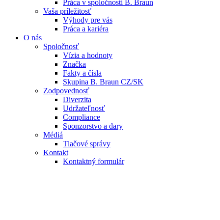
Práca v spoločnosti B. Braun
Vaša príležitosť
Výhody pre vás
Práca a kariéra
O nás
Spoločnosť
Vízia a hodnoty
Značka
Fakty a čísla
Skupina B. Braun CZ/SK
Zodpovednosť
Diverzita
Udržateľnosť
Compliance
Sponzorstvo a dary
Médiá
Tlačové správy
Kontakt
Kontaktný formulár