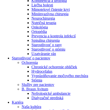
Kontinencia a urológia
Nefrologické ambulancie
Liečba bolesti
Mimotelové čistenie krvi
V nefrologických ambulanciách prevádzkujeme poradenstvo
Miniinvazívna chirurgia
a prípravu pacientov k jednotlivým metódam náhrady funkcie
Neurochirurgia
obličiek. Zvoľte si mesto, ktoré potrebujete a navštívte nás.
Nutričná terapia
Onkológia
Ortopédia
Prevencia a kontrola infekcií
Spinálna chirurgia
Starostlivosť o rany
Starostlivosť o stómiu
Uzatváranie rán
Starostlivosť o pacientov
Ochorenia
Chronické ochorenie obličiek
Hydrocefalus
Vyprázdňovanie močového mechúra
Stómia
Služby pre pacientov
B. Braun Avitum
Nefrologické ambulancie
Dialyzačné strediská
Kariéra
Naša kultúra