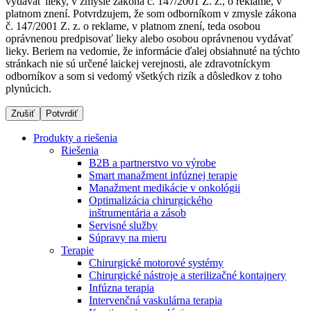
vydávať lieky, v zmysle zákona č. 147/2001 Z. z., o reklame, v
platnom znení. Potvrdzujem, že som odborníkom v zmysle zákona
č. 147/2001 Z. z. o reklame, v platnom znení, teda osobou
oprávnenou predpisovať lieky alebo osobou oprávnenou vydávať
Dialyzačné strediská
lieky. Beriem na vedomie, že informácie ďalej obsiahnuté na týchto
stránkach nie sú určené laickej verejnosti, ale zdravotníckym
B. Braun Avitum poskytuje kvalitnú dialyzačnú starostlivosť
odborníkov a som si vedomý všetkých rizík a dôsledkov z toho
vo všetkých svojich strediskách na Slovensku. Viac
plynúcich.
informácií nájdete na stránke jednotlivých stredísk.
Zrušiť
Potvrdiť
Produkty a riešenia
Riešenia
B2B a partnerstvo vo výrobe
Kontakt
Produktový katalóg​
Smart manažment infúznej terapie
Manažment medikácie v onkológii
Zostaňte v dialógu s B. Braun. Kontaktujte nás.
Objavte naše produkty. ​Navštívte produktový katalóg B.
Optimalizácia chirurgického
Braun​ s našim kompletným produktovým portfóliom.​
inštrumentária a zásob
Servisné služby
Súpravy na mieru
Terapie
Chirurgické motorové systémy
Chirurgické nástroje a sterilizačné kontajnery
Infúzna terapia
Intervenčná vaskulárna terapia