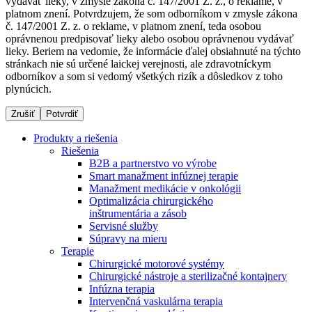
vydávať lieky, v zmysle zákona č. 147/2001 Z. z., o reklame, v
platnom znení. Potvrdzujem, že som odborníkom v zmysle zákona
č. 147/2001 Z. z. o reklame, v platnom znení, teda osobou
oprávnenou predpisovať lieky alebo osobou oprávnenou vydávať
Dialyzačné strediská
lieky. Beriem na vedomie, že informácie ďalej obsiahnuté na týchto
stránkach nie sú určené laickej verejnosti, ale zdravotníckym
B. Braun Avitum poskytuje kvalitnú dialyzačnú starostlivosť
odborníkov a som si vedomý všetkých rizík a dôsledkov z toho
vo všetkých svojich strediskách na Slovensku. Viac
plynúcich.
informácií nájdete na stránke jednotlivých stredísk.
Zrušiť
Potvrdiť
Produkty a riešenia
Riešenia
B2B a partnerstvo vo výrobe
Kontakt
Produktový katalóg​
Smart manažment infúznej terapie
Manažment medikácie v onkológii
Zostaňte v dialógu s B. Braun. Kontaktujte nás.
Objavte naše produkty. ​Navštívte produktový katalóg B.
Optimalizácia chirurgického
Braun​ s našim kompletným produktovým portfóliom.​
inštrumentária a zásob
Servisné služby
Súpravy na mieru
Terapie
Chirurgické motorové systémy
Chirurgické nástroje a sterilizačné kontajnery
Infúzna terapia
Intervenčná vaskulárna terapia