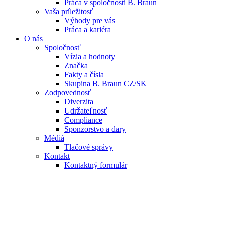
Práca v spoločnosti B. Braun
Vaša príležitosť
Výhody pre vás
Práca a kariéra
O nás
Spoločnosť
Vízia a hodnoty
Značka
Fakty a čísla
Skupina B. Braun CZ/SK
Zodpovednosť
Diverzita
Udržateľnosť
Compliance
Sponzorstvo a dary
Médiá
Tlačové správy
Kontakt
Kontaktný formulár