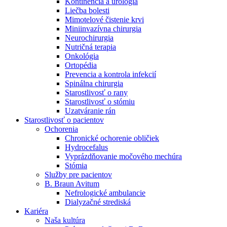
Kontinencia a urológia
Nefrologické ambulancie
Liečba bolesti
Mimotelové čistenie krvi
V nefrologických ambulanciách prevádzkujeme poradenstvo
Miniinvazívna chirurgia
a prípravu pacientov k jednotlivým metódam náhrady funkcie
Neurochirurgia
obličiek. Zvoľte si mesto, ktoré potrebujete a navštívte nás.
Nutričná terapia
Onkológia
Ortopédia
Prevencia a kontrola infekcií
Spinálna chirurgia
Starostlivosť o rany
Starostlivosť o stómiu
Uzatváranie rán
Starostlivosť o pacientov
Ochorenia
Chronické ochorenie obličiek
Hydrocefalus
Vyprázdňovanie močového mechúra
Stómia
Služby pre pacientov
B. Braun Avitum
Nefrologické ambulancie
Dialyzačné strediská
Kariéra
Naša kultúra