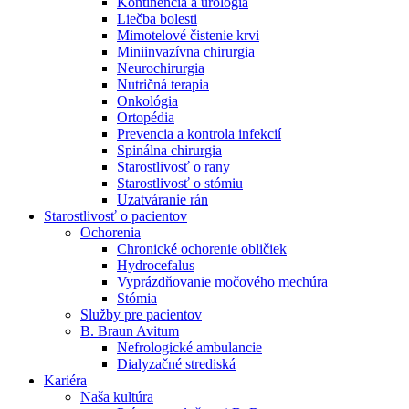
Kontinencia a urológia
Nefrologické ambulancie
Liečba bolesti
Mimotelové čistenie krvi
V nefrologických ambulanciách prevádzkujeme poradenstvo
Miniinvazívna chirurgia
a prípravu pacientov k jednotlivým metódam náhrady funkcie
Neurochirurgia
obličiek. Zvoľte si mesto, ktoré potrebujete a navštívte nás.
Nutričná terapia
Onkológia
Ortopédia
Prevencia a kontrola infekcií
Spinálna chirurgia
Starostlivosť o rany
Starostlivosť o stómiu
Uzatváranie rán
Starostlivosť o pacientov
Ochorenia
Chronické ochorenie obličiek
Hydrocefalus
Vyprázdňovanie močového mechúra
Stómia
Služby pre pacientov
B. Braun Avitum
Nefrologické ambulancie
Dialyzačné strediská
Kariéra
Naša kultúra