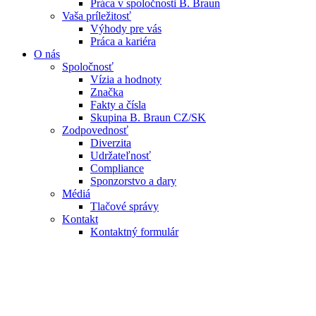
Práca v spoločnosti B. Braun
Vaša príležitosť
Výhody pre vás
Práca a kariéra
O nás
Spoločnosť
Vízia a hodnoty
Značka
Fakty a čísla
Skupina B. Braun CZ/SK
Zodpovednosť
Diverzita
Udržateľnosť
Compliance
Sponzorstvo a dary
Médiá
Tlačové správy
Kontakt
Kontaktný formulár