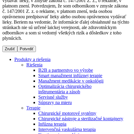
vydávať lieky, v zmysle zákona č. 147/2001 Z. z., o reklame, v
platnom znení. Potvrdzujem, že som odborníkom v zmysle zákona
č. 147/2001 Z. z. o reklame, v platnom znení, teda osobou
oprávnenou predpisovať lieky alebo osobou oprávnenou vydávať
Dialyzačné strediská
lieky. Beriem na vedomie, že informácie ďalej obsiahnuté na týchto
stránkach nie sú určené laickej verejnosti, ale zdravotníckym
B. Braun Avitum poskytuje kvalitnú dialyzačnú starostlivosť
odborníkov a som si vedomý všetkých rizík a dôsledkov z toho
vo všetkých svojich strediskách na Slovensku. Viac
plynúcich.
informácií nájdete na stránke jednotlivých stredísk.
Zrušiť
Potvrdiť
Produkty a riešenia
Riešenia
B2B a partnerstvo vo výrobe
Kontakt
Produktový katalóg​
Smart manažment infúznej terapie
Manažment medikácie v onkológii
Zostaňte v dialógu s B. Braun. Kontaktujte nás.
Objavte naše produkty. ​Navštívte produktový katalóg B.
Optimalizácia chirurgického
Braun​ s našim kompletným produktovým portfóliom.​
inštrumentária a zásob
Servisné služby
Súpravy na mieru
Terapie
Chirurgické motorové systémy
Chirurgické nástroje a sterilizačné kontajnery
Infúzna terapia
Intervenčná vaskulárna terapia