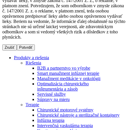
vydávať lieky, v zmysle zákona č. 147/2001 Z. z., o reklame, v
platnom znení. Potvrdzujem, že som odborníkom v zmysle zákona
č. 147/2001 Z. z. o reklame, v platnom znení, teda osobou
oprávnenou predpisovať lieky alebo osobou oprávnenou vydávať
Dialyzačné strediská
lieky. Beriem na vedomie, že informácie ďalej obsiahnuté na týchto
stránkach nie sú určené laickej verejnosti, ale zdravotníckym
B. Braun Avitum poskytuje kvalitnú dialyzačnú starostlivosť
odborníkov a som si vedomý všetkých rizík a dôsledkov z toho
vo všetkých svojich strediskách na Slovensku. Viac
plynúcich.
informácií nájdete na stránke jednotlivých stredísk.
Zrušiť
Potvrdiť
Produkty a riešenia
Riešenia
B2B a partnerstvo vo výrobe
Kontakt
Produktový katalóg​
Smart manažment infúznej terapie
Manažment medikácie v onkológii
Zostaňte v dialógu s B. Braun. Kontaktujte nás.
Objavte naše produkty. ​Navštívte produktový katalóg B.
Optimalizácia chirurgického
Braun​ s našim kompletným produktovým portfóliom.​
inštrumentária a zásob
Servisné služby
Súpravy na mieru
Terapie
Chirurgické motorové systémy
Chirurgické nástroje a sterilizačné kontajnery
Infúzna terapia
Intervenčná vaskulárna terapia