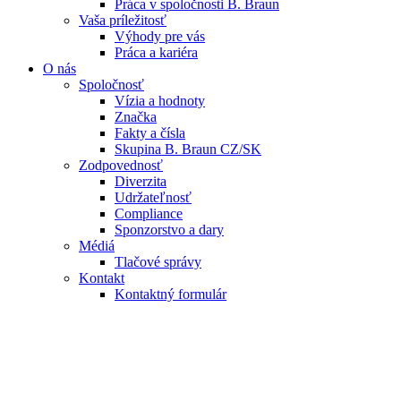
Práca v spoločnosti B. Braun
Vaša príležitosť
Výhody pre vás
Práca a kariéra
O nás
Spoločnosť
Vízia a hodnoty
Značka
Fakty a čísla
Skupina B. Braun CZ/SK
Zodpovednosť
Diverzita
Udržateľnosť
Compliance
Sponzorstvo a dary
Médiá
Tlačové správy
Kontakt
Kontaktný formulár