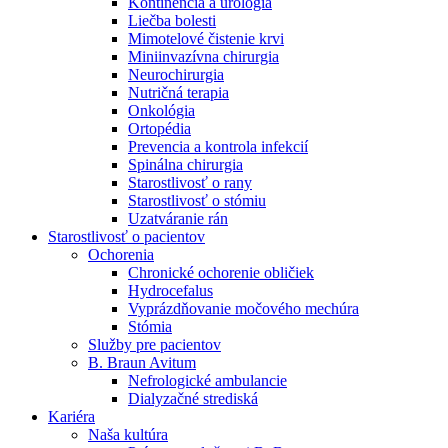
Kontinencia a urológia
Nefrologické ambulancie
Liečba bolesti
Mimotelové čistenie krvi
V nefrologických ambulanciách prevádzkujeme poradenstvo
Miniinvazívna chirurgia
a prípravu pacientov k jednotlivým metódam náhrady funkcie
Neurochirurgia
obličiek. Zvoľte si mesto, ktoré potrebujete a navštívte nás.
Nutričná terapia
Onkológia
Ortopédia
Prevencia a kontrola infekcií
Spinálna chirurgia
Starostlivosť o rany
Starostlivosť o stómiu
Uzatváranie rán
Starostlivosť o pacientov
Ochorenia
Chronické ochorenie obličiek
Hydrocefalus
Vyprázdňovanie močového mechúra
Stómia
Služby pre pacientov
B. Braun Avitum
Nefrologické ambulancie
Dialyzačné strediská
Kariéra
Naša kultúra