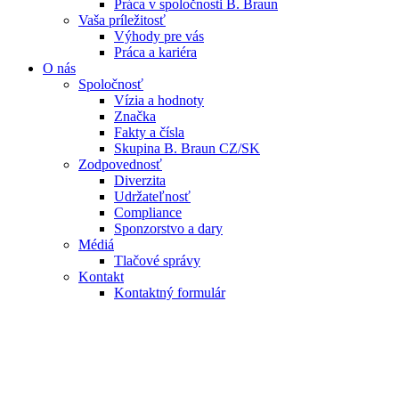
Práca v spoločnosti B. Braun
Vaša príležitosť
Výhody pre vás
Práca a kariéra
O nás
Spoločnosť
Vízia a hodnoty
Značka
Fakty a čísla
Skupina B. Braun CZ/SK
Zodpovednosť
Diverzita
Udržateľnosť
Compliance
Sponzorstvo a dary
Médiá
Tlačové správy
Kontakt
Kontaktný formulár