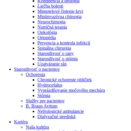
Kontinencia a urológia
Nefrologické ambulancie
Liečba bolesti
Mimotelové čistenie krvi
V nefrologických ambulanciách prevádzkujeme poradenstvo
Miniinvazívna chirurgia
a prípravu pacientov k jednotlivým metódam náhrady funkcie
Neurochirurgia
obličiek. Zvoľte si mesto, ktoré potrebujete a navštívte nás.
Nutričná terapia
Onkológia
Ortopédia
Prevencia a kontrola infekcií
Spinálna chirurgia
Starostlivosť o rany
Starostlivosť o stómiu
Uzatváranie rán
Starostlivosť o pacientov
Ochorenia
Chronické ochorenie obličiek
Hydrocefalus
Vyprázdňovanie močového mechúra
Stómia
Služby pre pacientov
B. Braun Avitum
Nefrologické ambulancie
Dialyzačné strediská
Kariéra
Naša kultúra