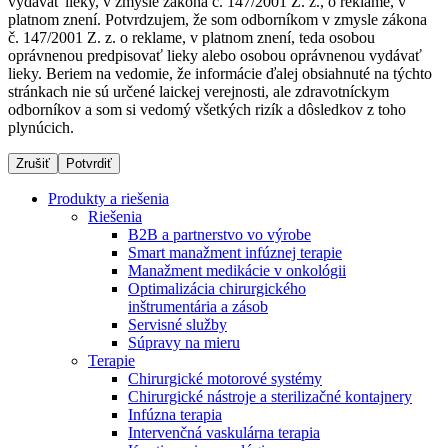
vydávať lieky, v zmysle zákona č. 147/2001 Z. z., o reklame, v
platnom znení. Potvrdzujem, že som odborníkom v zmysle zákona
č. 147/2001 Z. z. o reklame, v platnom znení, teda osobou
oprávnenou predpisovať lieky alebo osobou oprávnenou vydávať
Dialyzačné strediská
lieky. Beriem na vedomie, že informácie ďalej obsiahnuté na týchto
stránkach nie sú určené laickej verejnosti, ale zdravotníckym
B. Braun Avitum poskytuje kvalitnú dialyzačnú starostlivosť
odborníkov a som si vedomý všetkých rizík a dôsledkov z toho
vo všetkých svojich strediskách na Slovensku. Viac
plynúcich.
informácií nájdete na stránke jednotlivých stredísk.
Zrušiť
Potvrdiť
Produkty a riešenia
Riešenia
B2B a partnerstvo vo výrobe
Kontakt
Produktový katalóg​
Smart manažment infúznej terapie
Manažment medikácie v onkológii
Zostaňte v dialógu s B. Braun. Kontaktujte nás.
Objavte naše produkty. ​Navštívte produktový katalóg B.
Optimalizácia chirurgického
Braun​ s našim kompletným produktovým portfóliom.​
inštrumentária a zásob
Servisné služby
Súpravy na mieru
Terapie
Chirurgické motorové systémy
Chirurgické nástroje a sterilizačné kontajnery
Infúzna terapia
Intervenčná vaskulárna terapia