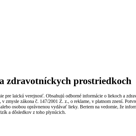
 a zdravotníckych prostriedkoch
nie pre laickú verejnosť. Obsahujú odborné informácie o liekoch a zdr
ky, v zmysle zákona č. 147/2001 Z. z., o reklame, v platnom znení. Po
alebo osobou oprávnenou vydávať lieky. Beriem na vedomie, že informác
izík a dôsledkov z toho plynúcich.