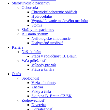
Starostlivosť o pacientov
Ochorenia
Chronické ochorenie obličiek
Hydrocefalus
Vyprázdňovanie močového mechúra
Stómia
Kontakt
Služby pre pacientov
B. Braun Avitum
Zostaňte v dialógu s B. Braun. Kontaktujte nás.
Dialyzačné strediská
Nefrologické ambulancie
Dialyzačné strediská
B. Braun Avitum poskytuje kvalitnú dialyzačnú starostlivosť vo 
Kariéra
Naša kultúra
Produktový katalóg​
Práca v spoločnosti B. Braun
Vaša príležitosť
Objavte naše produkty. ​Navštívte produktový katalóg B. Brau
Výhody pre vás
Práca a kariéra
O nás
Spoločnosť
Vízia a hodnoty
Značka
Fakty a čísla
Skupina B. Braun CZ/SK
Zodpovednosť
Diverzita
Udržateľnosť