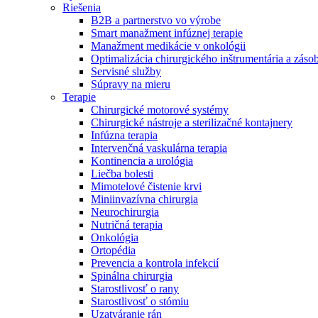
Riešenia
B2B a partnerstvo vo výrobe
Smart manažment infúznej terapie
Manažment medikácie v onkológii
Optimalizácia chirurgického inštrumentária a záso
Servisné služby
Súpravy na mieru
Terapie
Chirurgické motorové systémy
Chirurgické nástroje a sterilizačné kontajnery
Infúzna terapia
Intervenčná vaskulárna terapia
Kontinencia a urológia
Liečba bolesti
Mimotelové čistenie krvi
Miniinvazívna chirurgia
Neurochirurgia
Nutričná terapia
Onkológia
Nájdite si prácu u nás​
Ortopédia
Prevencia a kontrola infekcií
Objavte svoje kariérne príležitosti ​v B. Braun. Vyhľadajte náš t
Spinálna chirurgia
Starostlivosť o rany
Starostlivosť o stómiu
Uzatváranie rán