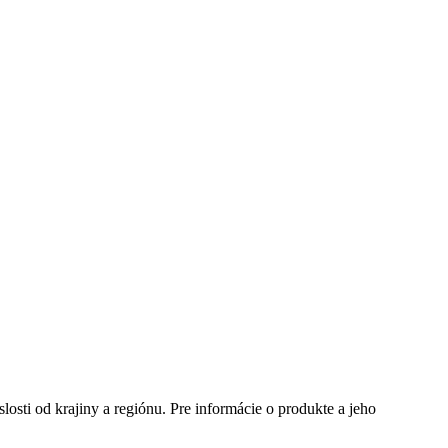
te si mesto, ktoré potrebujete a navštívte nás.
slosti od krajiny a regiónu. Pre informácie o produkte a jeho