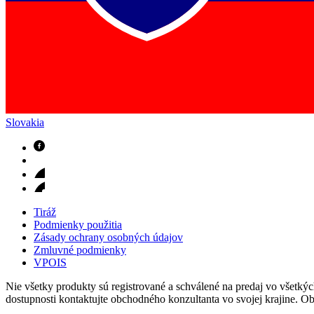
Slovakia
Nefrologické ambulancie
V nefrologických ambulanciách prevádzkujeme poradenstvo a prí
Tiráž
Podmienky použitia
Zásady ochrany osobných údajov
Zmluvné podmienky
VPOIS
Nie všetky produkty sú registrované a schválené na predaj vo všetkých 
dostupnosti kontaktujte obchodného konzultanta vo svojej krajine. O