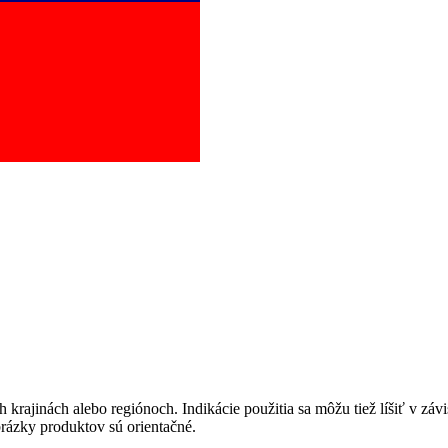
pravu pacientov k jednotlivým metódam náhrady funkcie obličiek. Zvoľ
krajinách alebo regiónoch. Indikácie použitia sa môžu tiež líšiť v závi
brázky produktov sú orientačné.