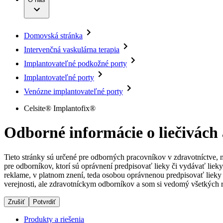
Infúzna terapia
Dialyzačné strediská
Vaša príležitosť
Udržateľnosť
Intervenčná vaskulárna terapia
Ochorenia
Compliance
Kontinencia a urológia
Sponzorstvo a dary
Liečba bolesti
Domovská stránka
Služby pre pacientov
Mimotelové čistenie krvi
Médiá
Miniinvazívna chirurgia
Intervenčná vaskulárna terapia
Neurochirurgia
Tlačové správy
B. Braun Avitum
Implantovateľné podkožné porty
Nutričná terapia
Onkológia
Kontakt
Implantovateľné porty
Ortopédia
Prevencia a kontrola infekcií
Venózne implantovateľné porty
Kontaktný formulár
Spinálna chirurgia
Spoločnosť
Celsite® Implantofix®
Starostlivosť o rany
Starostlivosť o stómiu
Zodpovednosť
Uzatváranie rán
Odborné informácie o liečivách
Riešenia
Médiá
Tieto stránky sú určené pre odborných pracovníkov v zdravotníctve, 
Terapie
pre odborníkov, ktorí sú oprávnení predpisovať lieky či vydávať lie
Kontakt
reklame, v platnom znení, teda osobou oprávnenou predpisovať lieky 
verejnosti, ale zdravotníckym odborníkov a som si vedomý všetkých r
Zrušiť
Potvrdiť
Produkty a riešenia