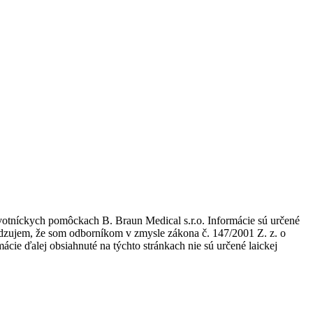
avotníckych pomôckach B. Braun Medical s.r.o. Informácie sú určené
tvrdzujem, že som odborníkom v zmysle zákona č. 147/2001 Z. z. o
ie ďalej obsiahnuté na týchto stránkach nie sú určené laickej