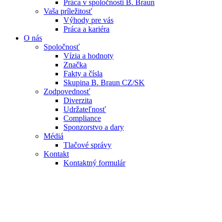
Práca v spoločnosti B. Braun
Vaša príležitosť
Výhody pre vás
Práca a kariéra
O nás
Spoločnosť
Vízia a hodnoty
Značka
Fakty a čísla
Skupina B. Braun CZ/SK
Zodpovednosť
Diverzita
Udržateľnosť
Compliance
Sponzorstvo a dary
Médiá
Tlačové správy
Kontakt
Kontaktný formulár