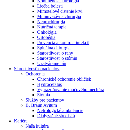
Kontinencia a urológia
Nefrologické ambulancie
Liečba bolesti
Mimotelové čistenie krvi
V nefrologických ambulanciách prevádzkujeme poradenstvo
Miniinvazívna chirurgia
a prípravu pacientov k jednotlivým metódam náhrady funkcie
Neurochirurgia
obličiek. Zvoľte si mesto, ktoré potrebujete a navštívte nás.
Nutričná terapia
Onkológia
Ortopédia
Prevencia a kontrola infekcií
Spinálna chirurgia
Starostlivosť o rany
Starostlivosť o stómiu
Uzatváranie rán
Starostlivosť o pacientov
Ochorenia
Chronické ochorenie obličiek
Hydrocefalus
Vyprázdňovanie močového mechúra
Stómia
Služby pre pacientov
B. Braun Avitum
Nefrologické ambulancie
Dialyzačné strediská
Kariéra
Naša kultúra