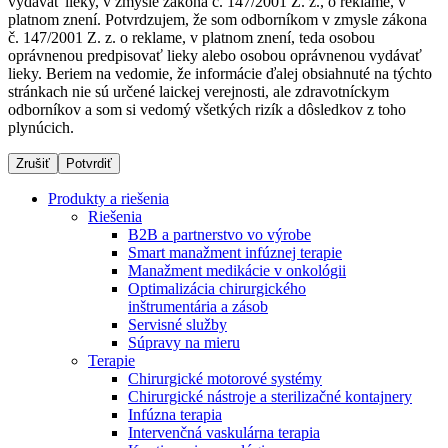
vydávať lieky, v zmysle zákona č. 147/2001 Z. z., o reklame, v
platnom znení. Potvrdzujem, že som odborníkom v zmysle zákona
č. 147/2001 Z. z. o reklame, v platnom znení, teda osobou
oprávnenou predpisovať lieky alebo osobou oprávnenou vydávať
Dialyzačné strediská
lieky. Beriem na vedomie, že informácie ďalej obsiahnuté na týchto
stránkach nie sú určené laickej verejnosti, ale zdravotníckym
B. Braun Avitum poskytuje kvalitnú dialyzačnú starostlivosť
odborníkov a som si vedomý všetkých rizík a dôsledkov z toho
vo všetkých svojich strediskách na Slovensku. Viac
plynúcich.
informácií nájdete na stránke jednotlivých stredísk.
Zrušiť
Potvrdiť
Produkty a riešenia
Riešenia
B2B a partnerstvo vo výrobe
Kontakt
Produktový katalóg​
Smart manažment infúznej terapie
Manažment medikácie v onkológii
Zostaňte v dialógu s B. Braun. Kontaktujte nás.
Objavte naše produkty. ​Navštívte produktový katalóg B.
Optimalizácia chirurgického
Braun​ s našim kompletným produktovým portfóliom.​
inštrumentária a zásob
Servisné služby
Súpravy na mieru
Terapie
Chirurgické motorové systémy
Chirurgické nástroje a sterilizačné kontajnery
Infúzna terapia
Intervenčná vaskulárna terapia