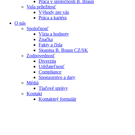
Práca v spoločnosti B. Braun
Vaša príležitosť
Výhody pre vás
Práca a kariéra
O nás
Spoločnosť
Vízia a hodnoty
Značka
Fakty a čísla
Skupina B. Braun CZ/SK
Zodpovednosť
Diverzita
Udržateľnosť
Compliance
Sponzorstvo a dary
Médiá
Tlačové správy
Kontakt
Kontaktný formulár