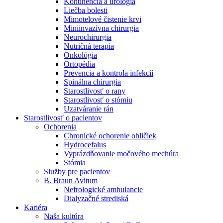
Kontinencia a urológia
Nefrologické ambulancie
Liečba bolesti
Mimotelové čistenie krvi
V nefrologických ambulanciách prevádzkujeme poradenstvo
Miniinvazívna chirurgia
a prípravu pacientov k jednotlivým metódam náhrady funkcie
Neurochirurgia
obličiek. Zvoľte si mesto, ktoré potrebujete a navštívte nás.
Nutričná terapia
Onkológia
Ortopédia
Prevencia a kontrola infekcií
Spinálna chirurgia
Starostlivosť o rany
Starostlivosť o stómiu
Uzatváranie rán
Starostlivosť o pacientov
Ochorenia
Chronické ochorenie obličiek
Hydrocefalus
Vyprázdňovanie močového mechúra
Stómia
Služby pre pacientov
B. Braun Avitum
Nefrologické ambulancie
Dialyzačné strediská
Kariéra
Naša kultúra