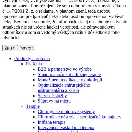
vydávať lieky, v zmysle zákona č. 147/2001 Z. z., o reklame, v
platnom znení. Potvrdzujem, že som odborníkom v zmysle zákona
č. 147/2001 Z. z. o reklame, v platnom znení, teda osobou
oprávnenou predpisovať lieky alebo osobou oprávnenou vydávať
Dialyzačné strediská
lieky. Beriem na vedomie, že informácie ďalej obsiahnuté na týchto
stránkach nie sú určené laickej verejnosti, ale zdravotníckym
B. Braun Avitum poskytuje kvalitnú dialyzačnú starostlivosť
odborníkov a som si vedomý všetkých rizík a dôsledkov z toho
vo všetkých svojich strediskách na Slovensku. Viac
plynúcich.
informácií nájdete na stránke jednotlivých stredísk.
Zrušiť
Potvrdiť
Produkty a riešenia
Riešenia
B2B a partnerstvo vo výrobe
Kontakt
Produktový katalóg​
Smart manažment infúznej terapie
Manažment medikácie v onkológii
Zostaňte v dialógu s B. Braun. Kontaktujte nás.
Objavte naše produkty. ​Navštívte produktový katalóg B.
Optimalizácia chirurgického
Braun​ s našim kompletným produktovým portfóliom.​
inštrumentária a zásob
Servisné služby
Súpravy na mieru
Terapie
Chirurgické motorové systémy
Chirurgické nástroje a sterilizačné kontajnery
Infúzna terapia
Intervenčná vaskulárna terapia