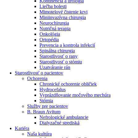
Kontinencia a urológia
Nefrologické ambulancie
Liečba bolesti
Mimotelové čistenie krvi
V nefrologických ambulanciách prevádzkujeme poradenstvo
Miniinvazívna chirurgia
a prípravu pacientov k jednotlivým metódam náhrady funkcie
Neurochirurgia
obličiek. Zvoľte si mesto, ktoré potrebujete a navštívte nás.
Nutričná terapia
Onkológia
Ortopédia
Prevencia a kontrola infekcií
Spinálna chirurgia
Starostlivosť o rany
Starostlivosť o stómiu
Uzatváranie rán
Starostlivosť o pacientov
Ochorenia
Chronické ochorenie obličiek
Hydrocefalus
Vyprázdňovanie močového mechúra
Stómia
Služby pre pacientov
B. Braun Avitum
Nefrologické ambulancie
Dialyzačné strediská
Kariéra
Naša kultúra