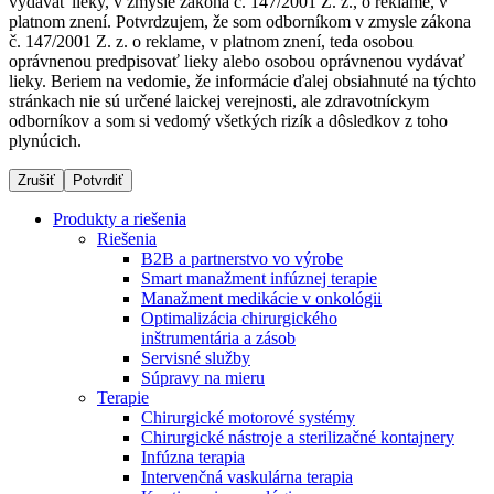
vydávať lieky, v zmysle zákona č. 147/2001 Z. z., o reklame, v
platnom znení. Potvrdzujem, že som odborníkom v zmysle zákona
č. 147/2001 Z. z. o reklame, v platnom znení, teda osobou
oprávnenou predpisovať lieky alebo osobou oprávnenou vydávať
Dialyzačné strediská
lieky. Beriem na vedomie, že informácie ďalej obsiahnuté na týchto
stránkach nie sú určené laickej verejnosti, ale zdravotníckym
B. Braun Avitum poskytuje kvalitnú dialyzačnú starostlivosť
odborníkov a som si vedomý všetkých rizík a dôsledkov z toho
vo všetkých svojich strediskách na Slovensku. Viac
plynúcich.
informácií nájdete na stránke jednotlivých stredísk.
Zrušiť
Potvrdiť
Produkty a riešenia
Riešenia
B2B a partnerstvo vo výrobe
Kontakt
Produktový katalóg​
Smart manažment infúznej terapie
Manažment medikácie v onkológii
Zostaňte v dialógu s B. Braun. Kontaktujte nás.
Objavte naše produkty. ​Navštívte produktový katalóg B.
Optimalizácia chirurgického
Braun​ s našim kompletným produktovým portfóliom.​
inštrumentária a zásob
Servisné služby
Súpravy na mieru
Terapie
Chirurgické motorové systémy
Chirurgické nástroje a sterilizačné kontajnery
Infúzna terapia
Intervenčná vaskulárna terapia