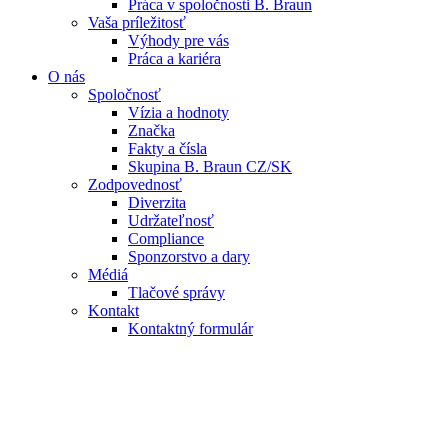
Práca v spoločnosti B. Braun
Vaša príležitosť
Výhody pre vás
Práca a kariéra
O nás
Spoločnosť
Vízia a hodnoty
Značka
Fakty a čísla
Skupina B. Braun CZ/SK
Zodpovednosť
Diverzita
Udržateľnosť
Compliance
Sponzorstvo a dary
Médiá
Tlačové správy
Kontakt
Kontaktný formulár