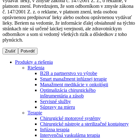
vydávať lieky, v zmysle zákona č. 147/2001 Z. z., o reklame, v
platnom znení. Potvrdzujem, že som odborníkom v zmysle zákona
č. 147/2001 Z. z. o reklame, v platnom znení, teda osobou
oprávnenou predpisovať lieky alebo osobou oprávnenou vydávať
Dialyzačné strediská
lieky. Beriem na vedomie, že informácie ďalej obsiahnuté na týchto
stránkach nie sú určené laickej verejnosti, ale zdravotníckym
B. Braun Avitum poskytuje kvalitnú dialyzačnú starostlivosť
odborníkov a som si vedomý všetkých rizík a dôsledkov z toho
vo všetkých svojich strediskách na Slovensku. Viac
plynúcich.
informácií nájdete na stránke jednotlivých stredísk.
Zrušiť
Potvrdiť
Produkty a riešenia
Riešenia
B2B a partnerstvo vo výrobe
Kontakt
Produktový katalóg​
Smart manažment infúznej terapie
Manažment medikácie v onkológii
Zostaňte v dialógu s B. Braun. Kontaktujte nás.
Objavte naše produkty. ​Navštívte produktový katalóg B.
Optimalizácia chirurgického
Braun​ s našim kompletným produktovým portfóliom.​
inštrumentária a zásob
Servisné služby
Súpravy na mieru
Terapie
Chirurgické motorové systémy
Chirurgické nástroje a sterilizačné kontajnery
Infúzna terapia
Intervenčná vaskulárna terapia