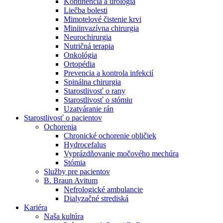
Kontinencia a urológia
Nefrologické ambulancie
Liečba bolesti
Mimotelové čistenie krvi
V nefrologických ambulanciách prevádzkujeme poradenstvo
Miniinvazívna chirurgia
a prípravu pacientov k jednotlivým metódam náhrady funkcie
Neurochirurgia
obličiek. Zvoľte si mesto, ktoré potrebujete a navštívte nás.
Nutričná terapia
Onkológia
Ortopédia
Prevencia a kontrola infekcií
Spinálna chirurgia
Starostlivosť o rany
Starostlivosť o stómiu
Uzatváranie rán
Starostlivosť o pacientov
Ochorenia
Chronické ochorenie obličiek
Hydrocefalus
Vyprázdňovanie močového mechúra
Stómia
Služby pre pacientov
B. Braun Avitum
Nefrologické ambulancie
Dialyzačné strediská
Kariéra
Naša kultúra