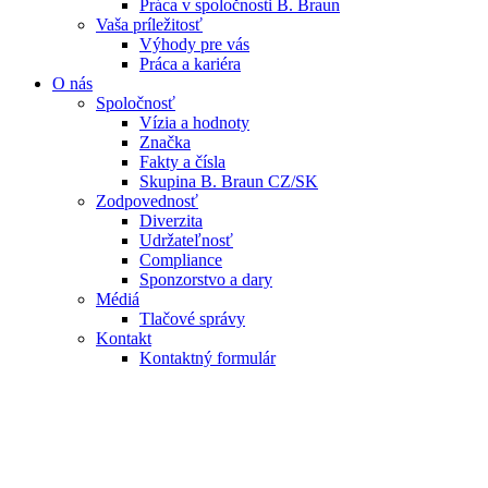
Práca v spoločnosti B. Braun
Vaša príležitosť
Výhody pre vás
Práca a kariéra
O nás
Spoločnosť
Vízia a hodnoty
Značka
Fakty a čísla
Skupina B. Braun CZ/SK
Zodpovednosť
Diverzita
Udržateľnosť
Compliance
Sponzorstvo a dary
Médiá
Tlačové správy
Kontakt
Kontaktný formulár