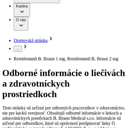
Práca a kariéra
Terapie
B. Braun Avitum
Kariéra
Naša kultúra
Zodpovednosť
Chirurgické motorové systémy
Nefrologické ambulancie
Diverzita
O nás
Chirurgické nástroje a sterilizačné kontajnery
Dialyzačné strediská
Vaša príležitosť
Udržateľnosť
Infúzna terapia
Ochorenia
Compliance
Intervenčná vaskulárna terapia
Sponzorstvo a dary
Kontinencia a urológia
Domovská stránka
Služby pre pacientov
Liečba bolesti
Médiá
Mimotelové čistenie krvi
...
Miniinvazívna chirurgia
Tlačové správy
B. Braun Avitum
Neurochirurgia
Remifentanil B. Braun 1 mg, Remifentanil B. Braun 2 mg
Nutričná terapia
Kontakt
Onkológia
Odborné informácie o liečivách
Ortopédia
Kontaktný formulár
Prevencia a kontrola infekcií
Spoločnosť
a zdravotníckych
Spinálna chirurgia
Starostlivosť o rany
prostriedkoch
Zodpovednosť
Starostlivosť o stómiu
Uzatváranie rán
Nájdite si prácu u nás​
Riešenia
Médiá
Tieto stránky sú určené pre odborných pracovníkov v zdravotníctve,
Objavte svoje kariérne príležitosti ​v B. Braun. Vyhľadajte náš
nie pre laickú verejnosť. Obsahujú odborné informácie o liekoch a
Terapie
trh práce​ pre zaujímavé pozície na Slovensku.​
zdravotníckych pomôckach B. Braun Medical s.r.o. Informácie sú
Kontakt
určené pre odborníkov, ktorí sú oprávnení predpisovať lieky či