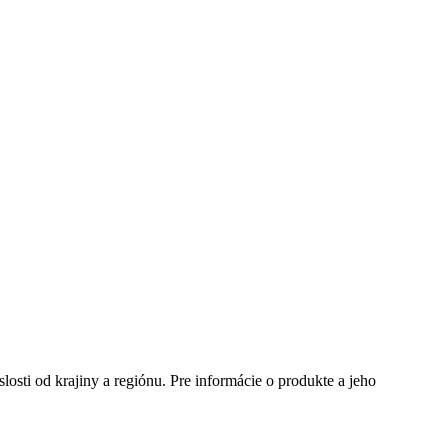
te si mesto, ktoré potrebujete a navštívte nás.
slosti od krajiny a regiónu. Pre informácie o produkte a jeho