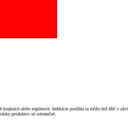
pravu pacientov k jednotlivým metódam náhrady funkcie obličiek. Zvoľ
krajinách alebo regiónoch. Indikácie použitia sa môžu tiež líšiť v závi
brázky produktov sú orientačné.