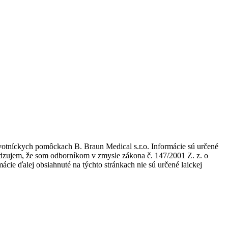
avotníckych pomôckach B. Braun Medical s.r.o. Informácie sú určené
tvrdzujem, že som odborníkom v zmysle zákona č. 147/2001 Z. z. o
ie ďalej obsiahnuté na týchto stránkach nie sú určené laickej