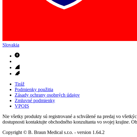
Slovakia
Nefrologické ambulancie
V nefrologických ambulanciách prevádzkujeme poradenstvo a prí
Tiráž
Podmienky použitia
Zásady ochrany osobných údajov
Zmluvné podmienky
VPOIS
Nie všetky produkty sú registrované a schválené na predaj vo všetkých 
dostupnosti kontaktujte obchodného konzultanta vo svojej krajine. O
Copyright © B. Braun Medical s.r.o.
- version
1.64.2