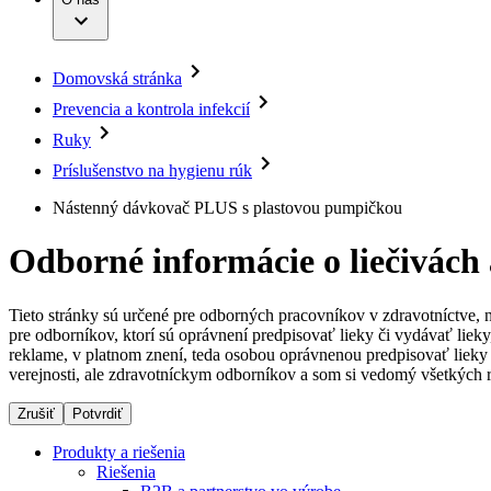
Infúzna terapia
Dialyzačné strediská
Vaša príležitosť
Udržateľnosť
Intervenčná vaskulárna terapia
Ochorenia
Compliance
Kontinencia a urológia
Sponzorstvo a dary
Liečba bolesti
Domovská stránka
Služby pre pacientov
Mimotelové čistenie krvi
Médiá
Miniinvazívna chirurgia
Prevencia a kontrola infekcií
Neurochirurgia
Tlačové správy
B. Braun Avitum
Ruky
Nutričná terapia
Onkológia
Kontakt
Príslušenstvo na hygienu rúk
Ortopédia
Prevencia a kontrola infekcií
Kontaktný formulár
Nástenný dávkovač PLUS s plastovou pumpičkou
Spinálna chirurgia
Spoločnosť
Starostlivosť o rany
Odborné informácie o liečivách
Starostlivosť o stómiu
Zodpovednosť
Uzatváranie rán
Riešenia
Tieto stránky sú určené pre odborných pracovníkov v zdravotníctve, 
Médiá
pre odborníkov, ktorí sú oprávnení predpisovať lieky či vydávať lie
reklame, v platnom znení, teda osobou oprávnenou predpisovať lieky 
Terapie
verejnosti, ale zdravotníckym odborníkov a som si vedomý všetkých r
Kontakt
Zrušiť
Potvrdiť
Produkty a riešenia
Riešenia