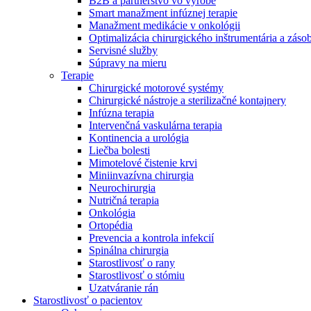
B2B a partnerstvo vo výrobe
Smart manažment infúznej terapie
Manažment medikácie v onkológii
Optimalizácia chirurgického inštrumentária a záso
Servisné služby
Súpravy na mieru
Terapie
Chirurgické motorové systémy
Chirurgické nástroje a sterilizačné kontajnery
Infúzna terapia
Intervenčná vaskulárna terapia
Kontinencia a urológia
Liečba bolesti
Mimotelové čistenie krvi
Miniinvazívna chirurgia
Neurochirurgia
Nutričná terapia
Onkológia
Ortopédia
Prevencia a kontrola infekcií
Nájdite si prácu u nás​
Spinálna chirurgia
Starostlivosť o rany
Objavte svoje kariérne príležitosti ​v B. Braun. Vyhľadajte náš t
Starostlivosť o stómiu
Uzatváranie rán
Starostlivosť o pacientov