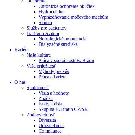
Ochorenia
Chronické ochorenie obličiek
Hydrocefalus
Vyprázdňovanie močového mechúra
Stómia
Služby pre pacientov
Kontakt
B. Braun Avitum
Nefrologické ambulancie
Zostaňte v dialógu s B. Braun. Kontaktujte nás.
Dialyzačné strediská
Dialyzačné strediská
Kariéra
B. Braun Avitum poskytuje kvalitnú dialyzačnú starostlivosť vo 
Naša kultúra
Práca v spoločnosti B. Braun
Produktový katalóg​
Vaša príležitosť
Výhody pre vás
Objavte naše produkty. ​Navštívte produktový katalóg B. Brau
Práca a kariéra
O nás
Spoločnosť
Vízia a hodnoty
Značka
Fakty a čísla
Skupina B. Braun CZ/SK
Zodpovednosť
Diverzita
Udržateľnosť
Compliance