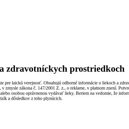
 a zdravotníckych prostriedkoch
nie pre laickú verejnosť. Obsahujú odborné informácie o liekoch a zdr
ky, v zmysle zákona č. 147/2001 Z. z., o reklame, v platnom znení. Po
alebo osobou oprávnenou vydávať lieky. Beriem na vedomie, že informác
izík a dôsledkov z toho plynúcich.