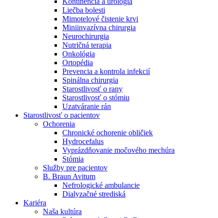
Kontinencia a urológia
Nefrologické ambulancie
Liečba bolesti
Mimotelové čistenie krvi
V nefrologických ambulanciách prevádzkujeme poradenstvo
Miniinvazívna chirurgia
a prípravu pacientov k jednotlivým metódam náhrady funkcie
Neurochirurgia
obličiek. Zvoľte si mesto, ktoré potrebujete a navštívte nás.
Nutričná terapia
Onkológia
Ortopédia
Prevencia a kontrola infekcií
Spinálna chirurgia
Starostlivosť o rany
Starostlivosť o stómiu
Uzatváranie rán
Starostlivosť o pacientov
Ochorenia
Chronické ochorenie obličiek
Hydrocefalus
Vyprázdňovanie močového mechúra
Stómia
Služby pre pacientov
B. Braun Avitum
Nefrologické ambulancie
Dialyzačné strediská
Kariéra
Naša kultúra