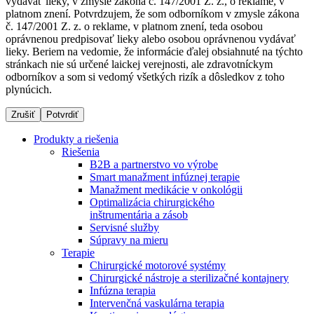
vydávať lieky, v zmysle zákona č. 147/2001 Z. z., o reklame, v
platnom znení. Potvrdzujem, že som odborníkom v zmysle zákona
č. 147/2001 Z. z. o reklame, v platnom znení, teda osobou
oprávnenou predpisovať lieky alebo osobou oprávnenou vydávať
Dialyzačné strediská
lieky. Beriem na vedomie, že informácie ďalej obsiahnuté na týchto
stránkach nie sú určené laickej verejnosti, ale zdravotníckym
B. Braun Avitum poskytuje kvalitnú dialyzačnú starostlivosť
odborníkov a som si vedomý všetkých rizík a dôsledkov z toho
vo všetkých svojich strediskách na Slovensku. Viac
plynúcich.
informácií nájdete na stránke jednotlivých stredísk.
Zrušiť
Potvrdiť
Produkty a riešenia
Riešenia
B2B a partnerstvo vo výrobe
Kontakt
Produktový katalóg​
Smart manažment infúznej terapie
Manažment medikácie v onkológii
Zostaňte v dialógu s B. Braun. Kontaktujte nás.
Objavte naše produkty. ​Navštívte produktový katalóg B.
Optimalizácia chirurgického
Braun​ s našim kompletným produktovým portfóliom.​
inštrumentária a zásob
Servisné služby
Súpravy na mieru
Terapie
Chirurgické motorové systémy
Chirurgické nástroje a sterilizačné kontajnery
Infúzna terapia
Intervenčná vaskulárna terapia