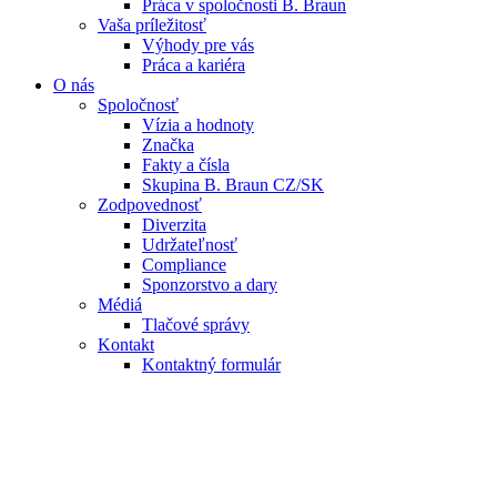
Práca v spoločnosti B. Braun
Vaša príležitosť
Výhody pre vás
Práca a kariéra
O nás
Spoločnosť
Vízia a hodnoty
Značka
Fakty a čísla
Skupina B. Braun CZ/SK
Zodpovednosť
Diverzita
Udržateľnosť
Compliance
Sponzorstvo a dary
Médiá
Tlačové správy
Kontakt
Kontaktný formulár