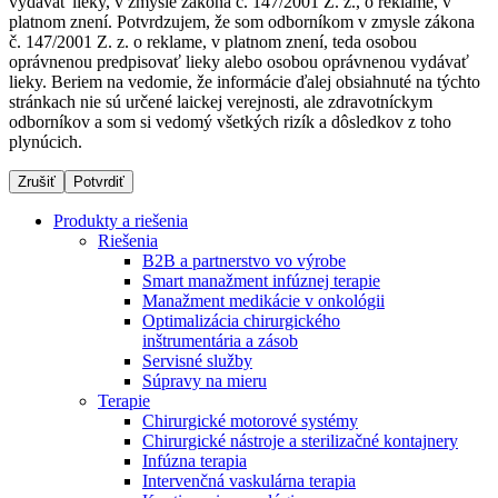
vydávať lieky, v zmysle zákona č. 147/2001 Z. z., o reklame, v
platnom znení. Potvrdzujem, že som odborníkom v zmysle zákona
č. 147/2001 Z. z. o reklame, v platnom znení, teda osobou
oprávnenou predpisovať lieky alebo osobou oprávnenou vydávať
Dialyzačné strediská
lieky. Beriem na vedomie, že informácie ďalej obsiahnuté na týchto
stránkach nie sú určené laickej verejnosti, ale zdravotníckym
B. Braun Avitum poskytuje kvalitnú dialyzačnú starostlivosť
odborníkov a som si vedomý všetkých rizík a dôsledkov z toho
vo všetkých svojich strediskách na Slovensku. Viac
plynúcich.
informácií nájdete na stránke jednotlivých stredísk.
Zrušiť
Potvrdiť
Produkty a riešenia
Riešenia
B2B a partnerstvo vo výrobe
Kontakt
Produktový katalóg​
Smart manažment infúznej terapie
Manažment medikácie v onkológii
Zostaňte v dialógu s B. Braun. Kontaktujte nás.
Objavte naše produkty. ​Navštívte produktový katalóg B.
Optimalizácia chirurgického
Braun​ s našim kompletným produktovým portfóliom.​
inštrumentária a zásob
Servisné služby
Súpravy na mieru
Terapie
Chirurgické motorové systémy
Chirurgické nástroje a sterilizačné kontajnery
Infúzna terapia
Intervenčná vaskulárna terapia