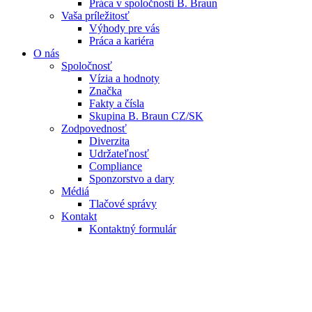
Práca v spoločnosti B. Braun
Vaša príležitosť
Výhody pre vás
Práca a kariéra
O nás
Spoločnosť
Vízia a hodnoty
Značka
Fakty a čísla
Skupina B. Braun CZ/SK
Zodpovednosť
Diverzita
Udržateľnosť
Compliance
Sponzorstvo a dary
Médiá
Tlačové správy
Kontakt
Kontaktný formulár