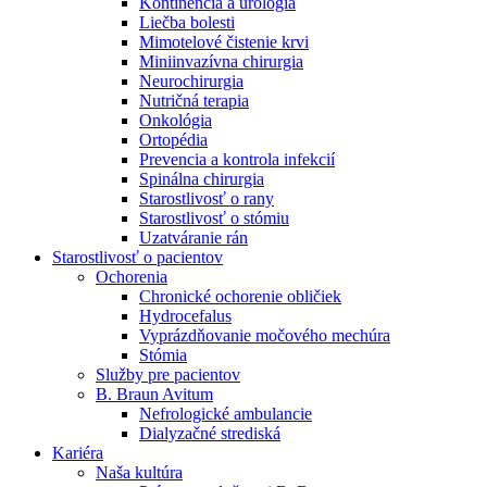
Kontinencia a urológia
Nefrologické ambulancie
Liečba bolesti
Mimotelové čistenie krvi
V nefrologických ambulanciách prevádzkujeme poradenstvo
Miniinvazívna chirurgia
a prípravu pacientov k jednotlivým metódam náhrady funkcie
Neurochirurgia
obličiek. Zvoľte si mesto, ktoré potrebujete a navštívte nás.
Nutričná terapia
Onkológia
Ortopédia
Prevencia a kontrola infekcií
Spinálna chirurgia
Starostlivosť o rany
Starostlivosť o stómiu
Uzatváranie rán
Starostlivosť o pacientov
Ochorenia
Chronické ochorenie obličiek
Hydrocefalus
Vyprázdňovanie močového mechúra
Stómia
Služby pre pacientov
B. Braun Avitum
Nefrologické ambulancie
Dialyzačné strediská
Kariéra
Naša kultúra