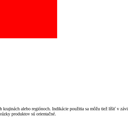
pravu pacientov k jednotlivým metódam náhrady funkcie obličiek. Zvoľ
krajinách alebo regiónoch. Indikácie použitia sa môžu tiež líšiť v závi
brázky produktov sú orientačné.