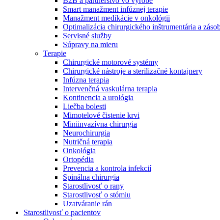
B2B a partnerstvo vo výrobe
Smart manažment infúznej terapie
Manažment medikácie v onkológii
Optimalizácia chirurgického inštrumentária a záso
Servisné služby
Súpravy na mieru
Terapie
Chirurgické motorové systémy
Chirurgické nástroje a sterilizačné kontajnery
Infúzna terapia
Intervenčná vaskulárna terapia
Kontinencia a urológia
Liečba bolesti
Mimotelové čistenie krvi
Miniinvazívna chirurgia
Neurochirurgia
Nutričná terapia
Onkológia
Ortopédia
Prevencia a kontrola infekcií
Nájdite si prácu u nás​
Spinálna chirurgia
Starostlivosť o rany
Objavte svoje kariérne príležitosti ​v B. Braun. Vyhľadajte náš t
Starostlivosť o stómiu
Uzatváranie rán
Starostlivosť o pacientov