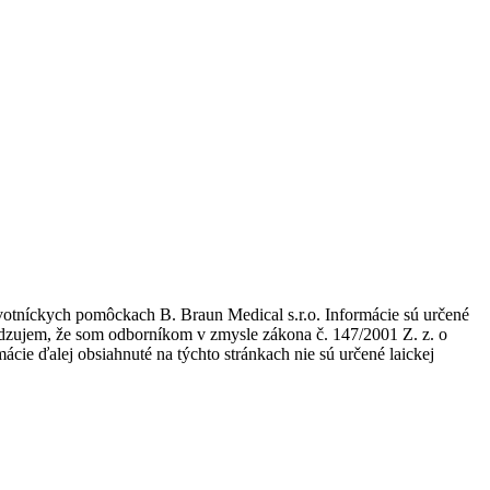
avotníckych pomôckach B. Braun Medical s.r.o. Informácie sú určené
tvrdzujem, že som odborníkom v zmysle zákona č. 147/2001 Z. z. o
ie ďalej obsiahnuté na týchto stránkach nie sú určené laickej