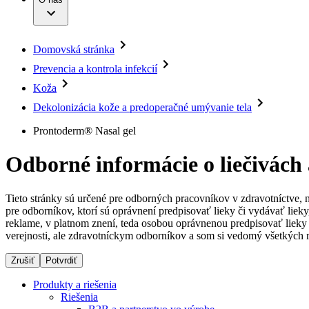
Infúzna terapia
Dialyzačné strediská
Vaša príležitosť
Udržateľnosť
Intervenčná vaskulárna terapia
Ochorenia
Compliance
Kontinencia a urológia
Sponzorstvo a dary
Liečba bolesti
Domovská stránka
Služby pre pacientov
Mimotelové čistenie krvi
Médiá
Miniinvazívna chirurgia
Prevencia a kontrola infekcií
Neurochirurgia
Tlačové správy
B. Braun Avitum
Koža
Nutričná terapia
Onkológia
Kontakt
Dekolonizácia kože a predoperačné umývanie tela
Ortopédia
Prevencia a kontrola infekcií
Kontaktný formulár
Prontoderm® Nasal gel
Spinálna chirurgia
Spoločnosť
Starostlivosť o rany
Odborné informácie o liečivách
Starostlivosť o stómiu
Zodpovednosť
Uzatváranie rán
Riešenia
Tieto stránky sú určené pre odborných pracovníkov v zdravotníctve, 
Médiá
pre odborníkov, ktorí sú oprávnení predpisovať lieky či vydávať lie
reklame, v platnom znení, teda osobou oprávnenou predpisovať lieky 
Terapie
verejnosti, ale zdravotníckym odborníkov a som si vedomý všetkých r
Kontakt
Zrušiť
Potvrdiť
Produkty a riešenia
Riešenia