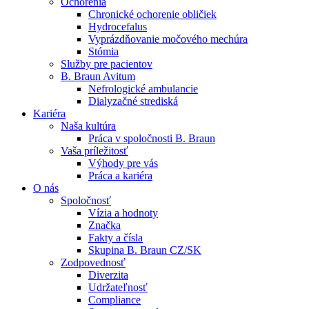
Ochorenia
Chronické ochorenie obličiek
Hydrocefalus
Vyprázdňovanie močového mechúra
Stómia
Služby pre pacientov
Kontakt
B. Braun Avitum
Nefrologické ambulancie
Zostaňte v dialógu s B. Braun. Kontaktujte nás.
Dialyzačné strediská
Dialyzačné strediská
Kariéra
B. Braun Avitum poskytuje kvalitnú dialyzačnú starostlivosť vo 
Naša kultúra
Práca v spoločnosti B. Braun
Produktový katalóg​
Vaša príležitosť
Výhody pre vás
Objavte naše produkty. ​Navštívte produktový katalóg B. Brau
Práca a kariéra
O nás
Spoločnosť
Vízia a hodnoty
Značka
Fakty a čísla
Skupina B. Braun CZ/SK
Zodpovednosť
Diverzita
Udržateľnosť
Compliance