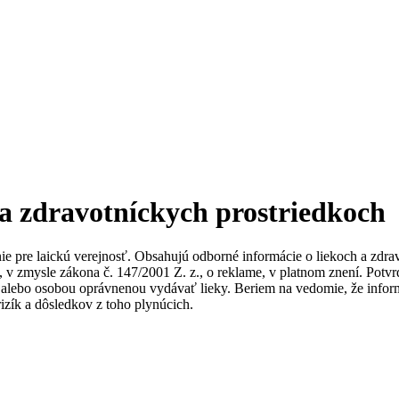
 a zdravotníckych prostriedkoch
nie pre laickú verejnosť. Obsahujú odborné informácie o liekoch a zdr
ky, v zmysle zákona č. 147/2001 Z. z., o reklame, v platnom znení. Po
alebo osobou oprávnenou vydávať lieky. Beriem na vedomie, že informác
izík a dôsledkov z toho plynúcich.