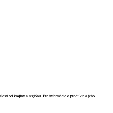
te si mesto, ktoré potrebujete a navštívte nás.
slosti od krajiny a regiónu. Pre informácie o produkte a jeho