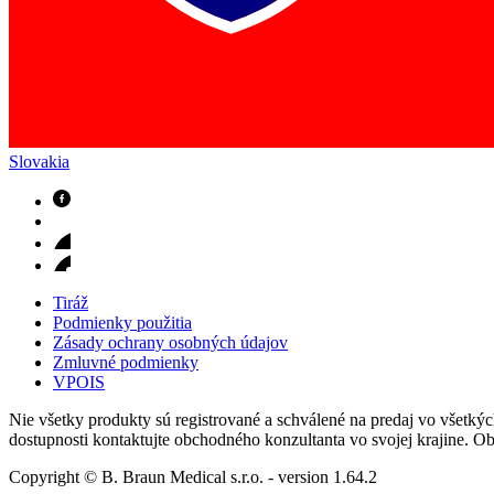
Slovakia
Nefrologické ambulancie
V nefrologických ambulanciách prevádzkujeme poradenstvo a prí
Tiráž
Podmienky použitia
Zásady ochrany osobných údajov
Zmluvné podmienky
VPOIS
Nie všetky produkty sú registrované a schválené na predaj vo všetkých 
dostupnosti kontaktujte obchodného konzultanta vo svojej krajine. O
Copyright © B. Braun Medical s.r.o.
- version
1.64.2